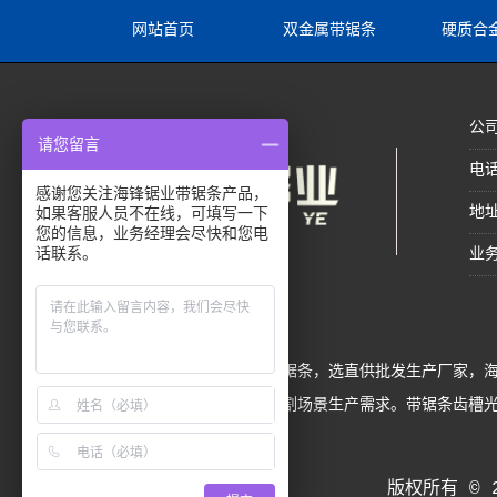
网站首页
双金属带锯条
硬质合
公
请您留言
电话
感谢您关注海锋锯业带锯条产品，
地
如果客服人员不在线，可填写一下
您的信息，业务经理会尽快和您电
话联系。
业务
买双金属带锯条或硬质合金带锯条，选直供批发生产厂家，海
材、塑料、电缆、加气砖等切割场景生产需求。带锯条齿槽光滑、
电价格洽谈！
版权所有 © 