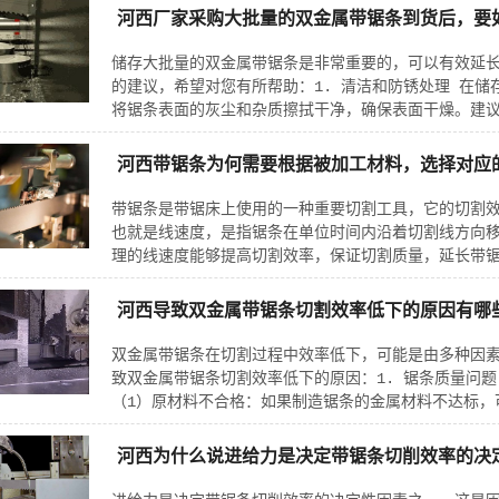
河西厂家采购大批量的双金属带锯条到货后，要
储存大批量的双金属带锯条是非常重要的，可以有效延
的建议，希望对您有所帮助：1. 清洁和防锈处理 在
将锯条表面的灰尘和杂质擦拭干净，确保表面干燥。建议
河西带锯条为何需要根据被加工材料，选择对应
带锯条是带锯床上使用的一种重要切割工具，它的切割
也就是线速度，是指锯条在单位时间内沿着切割线方向
理的线速度能够提高切割效率，保证切割质量，延长带锯
河西导致双金属带锯条切割效率低下的原因有哪
双金属带锯条在切割过程中效率低下，可能是由多种因
致双金属带锯条切割效率低下的原因：1. 锯条质量问
（1）原材料不合格：如果制造锯条的金属材料不达标，
河西为什么说进给力是决定带锯条切削效率的决