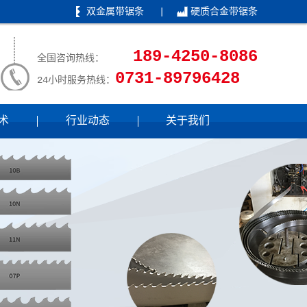
双金属带锯条
|
硬质合金带锯条
189-4250-8086
全国咨询热线：
0731-89796428
24小时服务热线：
术
行业动态
关于我们