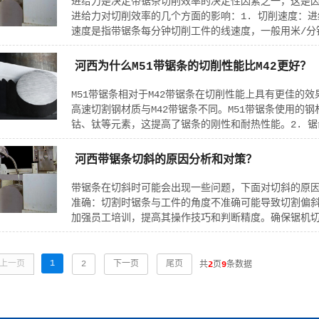
进给力是决定带锯条切削效率的决定性因素之一，这是
进给力对切削效率的几个方面的影响：1. 切削速度：
速度是指带锯条每分钟切削工件的线速度，一般用米/分钟
河西为什么M51带锯条的切削性能比M42更好？
M51带锯条相对于M42带锯条在切削性能上具有更佳的效
高速切割钢材质与M42带锯条不同。M51带锯条使用的
钴、钛等元素，这提高了锯条的刚性和耐热性能。2. 锯齿
河西带锯条切斜的原因分析和对策？
带锯条在切斜时可能会出现一些问题，下面对切斜的原因
准确：切割时锯条与工件的角度不准确可能导致切割偏斜
加强员工培训，提高其操作技巧和判断精度。确保锯机切
1
上一页
2
下一页
尾页
共
2
页
9
条数据