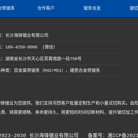
金带锯条
合作客户
锯条信息
锯
司：长沙海锋锯业有限公司
：189-4250-8086 (微信）
址：湖南省长沙市天心区芙蓉南路一段758号
种类：双金属带锯条（M42/M51）、硬质合金带锯条
锋锯业为您提供。我们支持河西客户批量定制生产和小量试切购买。齿形
排屑更顺畅、寿命更持久，用更短的时间切断材料，提升锯切加工件量。海锋
2023-2030 长沙海锋锯业有限公司 备案号：
湘ICP备2021