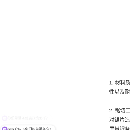
1. 材
性以及
2. 锯
对锯片
属带锯
可以介绍下你们的带锯条么？