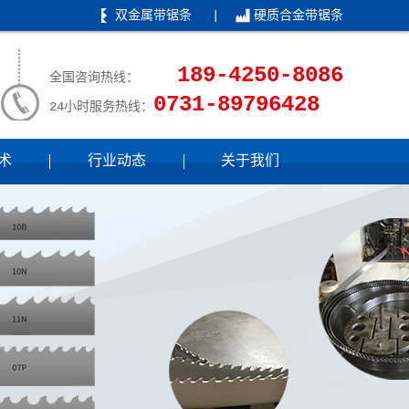
双金属带锯条
|
硬质合金带锯条
189-4250-8086
全国咨询热线：
0731-89796428
24小时服务热线：
术
行业动态
关于我们