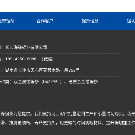
金带锯条
合作客户
锯条信息
锯
司：长沙海锋锯业有限公司
：189-4250-8086 (微信）
址：湖南省长沙市天心区芙蓉南路一段758号
种类：双金属带锯条（M42/M51）、硬质合金带锯条
锋锯业为您提供。我们支持河西客户批量定制生产和小量试切购买。齿形
排屑更顺畅、寿命更持久，用更短的时间切断材料，提升锯切加工件量。海锋