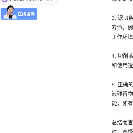
3. 锯
寿命。
工作环
4. 切
和使用
5. 正
液残留
能，如
总结而言
件，选