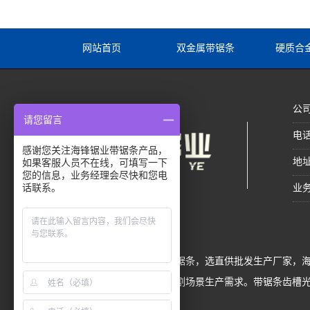
网站首页
双金属带锯条
硬质合
公
请您留言
电话
感谢您关注海锋锯业带锯条产品，
地
如果客服人员不在线，可填写一下
您的信息，业务经理会尽快和您电
话联系。
业务
买双金属带锯条或硬质合金带锯条，选直供批发生产厂家，海
材、塑料、电缆、加气砖等切割场景生产需求。带锯条齿槽光滑、
电价格洽谈！